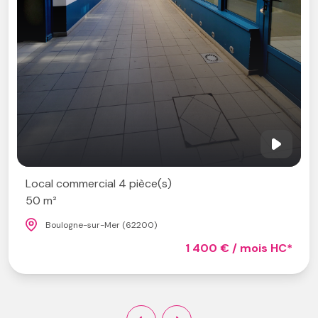
Local c
Boul
rcial 4 pièce(s)
sur-Mer (62200)
1 400 € / mois HC*