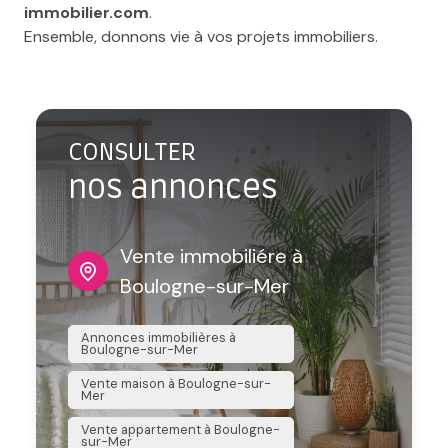
immobilier.com
.
Ensemble, donnons vie à vos projets immobiliers.
CONSULTER
nos annonces
Vente immobiliére à
L
Boulogne-sur-Mer
B
Annonces immobilières à
Annonces
Boulogne-sur-Mer
Boulogn
Vente maison à Boulogne-sur-
Location
Mer
sur-Mer
Vente appartement à Boulogne-
Location
sur-Mer
Boulogn