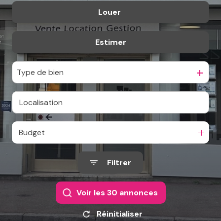
Louer
De l'ancien
De l'immo pro
Estimer
à l'année
De l'immo pro
Type de bien
Budget
Filtrer
Voir les
30
annonces
Réinitialiser