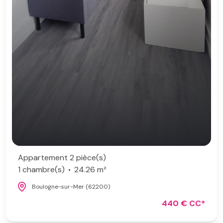
Appartement 2 pièce(s)
1 chambre(s)
24.26 m²
Boulogne-sur-Mer (62200)
440 € CC*