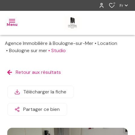
0
Fr
Menu
Agence Immobilière à Boulogne-sur-Mer
Location
ventes
Boulogne sur mer
Studio
locations
Retour aux résultats
gestion
estimation
Télécharger la fiche
alerte
Partager ce bien
e-
mail
contact