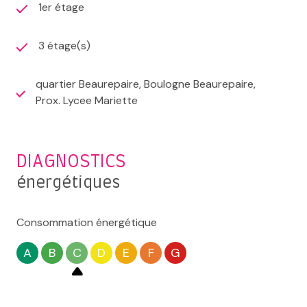
1er étage
3 étage(s)
quartier Beaurepaire, Boulogne Beaurepaire,
Prox. Lycee Mariette
DIAGNOSTICS
énergétiques
Consommation énergétique
A
B
C
D
E
F
G