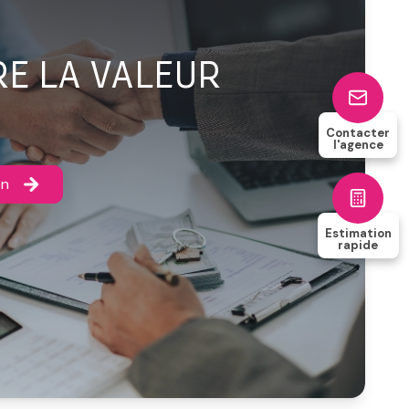
E LA VALEUR
Contacter
l'agence
 à Boulogne-sur-Mer
en
er
Estimation
rapide
er