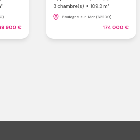
m²
3 chambre(s)
109.2 m²
0)
Boulogne-sur-Mer (62200)
69 900 €
174 000 €