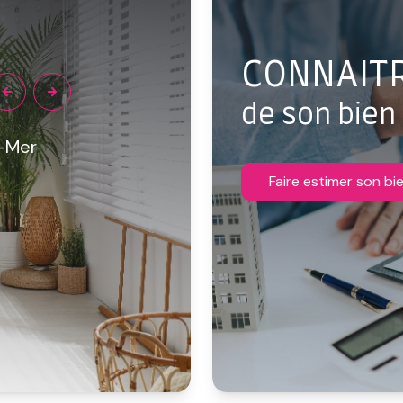
CONNAITR
de son bien
r-Mer
Locations immobilières
Faire estimer son bi
Annonces de location à Boulogne-sur-M
Location maison à Boulogne-sur-Mer
Location appartement à Boulogne-sur-M