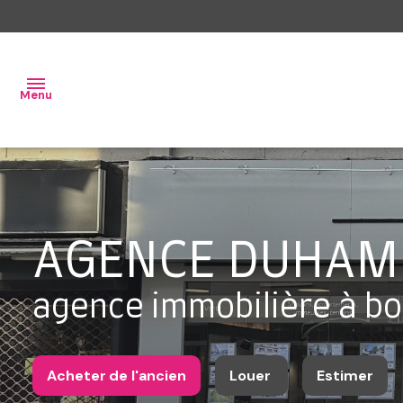
Menu
ventes
AGENCE DUHAM
locations
agence immobilière à b
gestion
Acheter
de l'ancien
Louer
Estimer