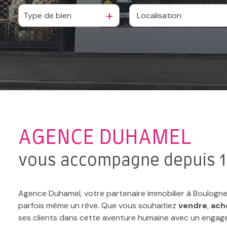
estimation
Type de bien
De l'ancien
à l'année
De l'immo pro
De l'immo pro
alerte
e-
mail
contact
AGENCE DUHAMEL
vous accompagne depuis 
Agence Duhamel, votre partenaire immobilier à Boulogne-su
parfois même un rêve. Que vous souhaitiez
vendre
,
ach
ses clients dans cette aventure humaine avec un engag