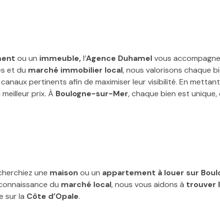
ment
ou un
immeuble,
l’
Agence Duhamel
vous accompagne 
es et du
marché immobilier local
, nous valorisons chaque bi
canaux pertinents afin de maximiser leur visibilité. En metta
meilleur prix. À
Boulogne-sur-Mer
, chaque bien est unique, e
echerchiez une
maison
ou un
appartement à louer sur Bou
e connaissance du
marché local
, nous vous aidons à
trouver 
e sur la
Côte d’Opale
.