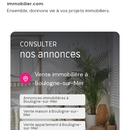
immobilier.com
.
Ensemble, donnons vie à vos projets immobiliers.
CONSULTER
nos annonces
Vente immobiliére à
L
Boulogne-sur-Mer
B
Annonces immobilières à
Annonces
Boulogne-sur-Mer
Boulogn
Vente maison à Boulogne-sur-
Location
Mer
sur-Mer
Vente appartement à Boulogne-
Location
sur-Mer
Boulogn