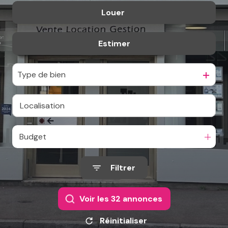
Louer
De l'ancien
De l'immo pro
Estimer
à l'année
De l'immo pro
Type de bien
Budget
Filtrer
Voir les
32
annonces
Réinitialiser