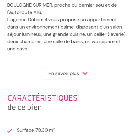
BOULOGNE SUR MER, proche du dernier sou et de
l'autoroute A16.
L'agence Duhamel vous propose un appartement
dans un environnement calme, disposant d'un salon
séjour lumineux, une grande cuisine, un cellier (laverie),
deux chambres, une salle de bains, un wc séparé et
une cave.
Les informations sur les risques auxquels ce bien est
exposé sont disponibles sur le site Géorisques :
www.géorisques.gouv.fr.
En savoir plus
CARACTÉRISTIQUES
de ce bien
Surface 78,30 m²