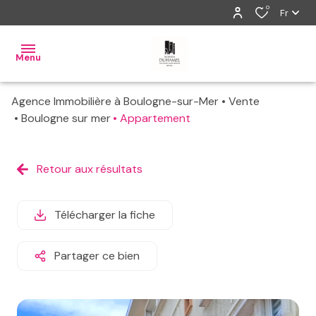
0
Fr
Menu
Agence Immobilière à Boulogne-sur-Mer
Vente
ventes
Boulogne sur mer
Appartement
locations
Retour aux résultats
gestion
estimation
Télécharger la fiche
alerte
Partager ce bien
e-
mail
contact