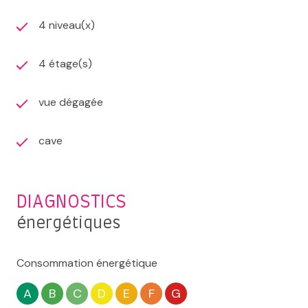
4 niveau(x)
4 étage(s)
vue dégagée
cave
DIAGNOSTICS
énergétiques
Consommation énergétique
A
B
C
D
E
F
G