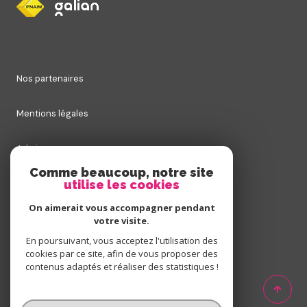
nos partenaires
mentions légales
admin
Comme beaucoup, notre site
utilise les cookies
nos honoraires
On aimerait vous accompagner pendant
politique rgpd
votre visite.
En poursuivant, vous acceptez l'utilisation des
cookies par ce site, afin de vous proposer des
cookies
contenus adaptés et réaliser des statistiques !
© 2026 | Tous droits réservés