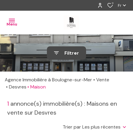
0
Fr
Menu
ventes
Filtrer
locations
gestion
Agence Immobilière à Boulogne-sur-Mer
Vente
estimation
Desvres
Maison
alerte
1
annonce(s) immobilière(s) : Maisons en
e-
vente sur Desvres
mail
Trier par Les plus récentes
contact